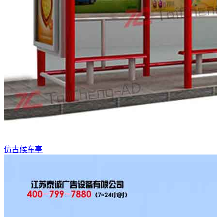
仿古候车亭