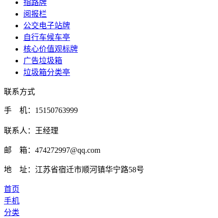
指路牌
阅报栏
公交电子站牌
自行车候车亭
核心价值观标牌
广告垃圾箱
垃圾箱分类亭
联系方式
手 机：15150763999
联系人：王经理
邮 箱：474272997@qq.com
地 址：江苏省宿迁市顺河镇华宁路58号
首页
手机
分类