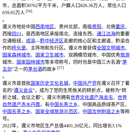
市，总面积30762平方千米，户籍人口826.36万人，常住人口
[56]
659.65万人
。
遵义市地处中国
西南地区
、贵州北部，南临
贵阳
、北倚
重庆
、
西接
四川
，是西南地区承接南北、连接东西、
通江达海
的重要
交通枢纽，
成渝
—
黔中经济区
走廊的核心区和主廊道，黔渝合
作的
桥头堡
、主阵地和先行区。遵义市曾获得
全国文明城市
、
国家森林城市
、
国家卫生城市
、双拥模范城市、中国优秀
旅游
城市、
国家园林城市
等多项称号，同时也是中国三大名酒“
茅
[57]
五剑
”之一的
茅台酒
的故乡
。
遵义市是首批
国家历史文化名城
，
中国共产党
在遵义召开了著
名的“
遵义会议
”，成为了党的生死攸关的转折点，被称为“转
折之城，会议之都”。遵义市拥有
世界文化遗产
海龙屯
、
世界
自然遗产
赤水丹霞
，有
中国长寿之乡
、中国高品质绿茶产区、
中国名茶之乡
、
国家全域旅游示范区
、
中国吉他制造之乡
等称
号。
2022年，遵义市地区生产总值4401.26亿元，同比增长3.1%