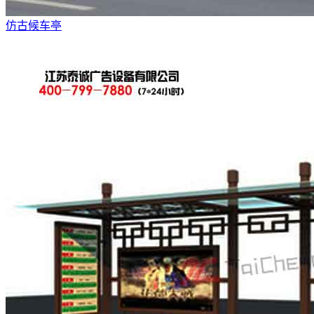
仿古候车亭