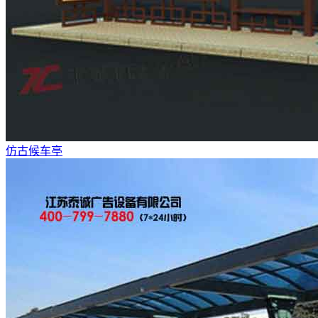
仿古候车亭