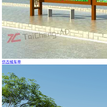
仿古候车亭