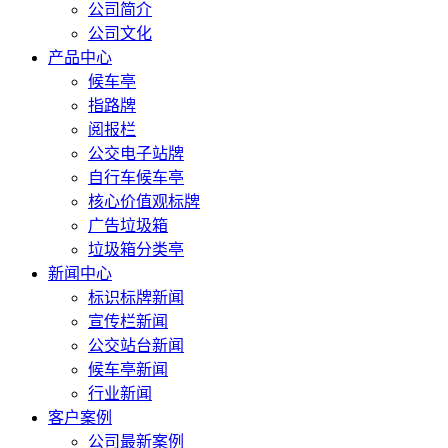
公司简介
公司文化
产品中心
候车亭
指路牌
阅报栏
公交电子站牌
自行车候车亭
核心价值观标牌
广告垃圾箱
垃圾箱分类亭
新闻中心
标识标牌新闻
宣传栏新闻
公交站台新闻
候车亭新闻
行业新闻
客户案例
公司最新案例