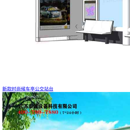
新款时尚候车亭公交站台