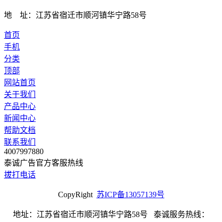
地 址：江苏省宿迁市顺河镇华宁路58号
首页
手机
分类
顶部
网站首页
关于我们
产品中心
新闻中心
帮助文档
联系我们
4007997880
泰诚广告官方客服热线
拔打电话
CopyRight
苏ICP备13057139号
地址：江苏省宿迁市顺河镇华宁路58号 泰诚服务热线：