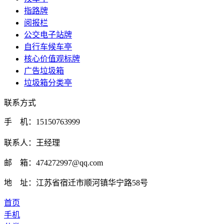
指路牌
阅报栏
公交电子站牌
自行车候车亭
核心价值观标牌
广告垃圾箱
垃圾箱分类亭
联系方式
手 机：15150763999
联系人：王经理
邮 箱：474272997@qq.com
地 址：江苏省宿迁市顺河镇华宁路58号
首页
手机