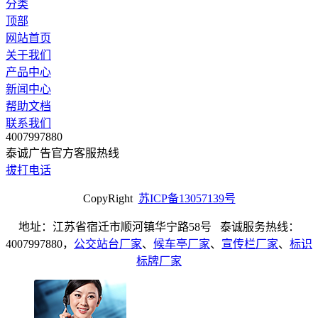
分类
顶部
网站首页
关于我们
产品中心
新闻中心
帮助文档
联系我们
4007997880
泰诚广告官方客服热线
拔打电话
CopyRight
苏ICP备13057139号
地址：江苏省宿迁市顺河镇华宁路58号 泰诚服务热线：
4007997880，
公交站台厂家
、
候车亭厂家
、
宣传栏厂家
、
标识
标牌厂家