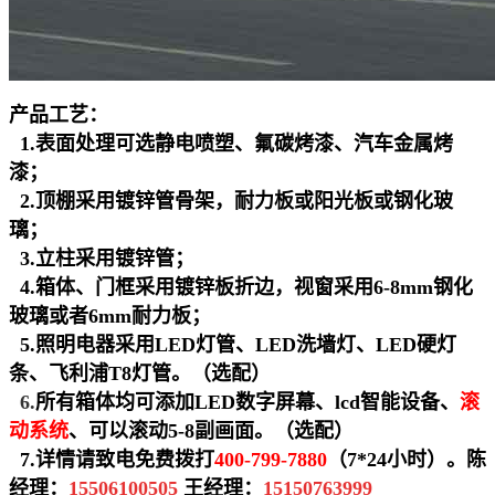
产品工艺：
1.
表面处理可选静电喷塑、氟碳烤漆、汽车金属烤
漆；
2.
顶棚采用镀锌管骨架，耐力板或阳光板或钢化玻
璃；
3.
立柱采用镀锌管；
4.
箱体、门框采用镀锌板折边，视窗采用6-8mm钢化
玻璃或者6mm耐力板；
5.
照明电器采用LED灯管、LED洗墙灯、LED硬灯
条、飞利浦T8灯管。（选配）
6.
所有箱体均可添加LED数字屏幕、lcd智能设备、
滚
动系统
、可以滚动5-8副画面。
（选配）
7.
详情请致电免费拨打
400-799-7880
（7*24小时）。陈
经理：
15506100505
王经理：
15150763999