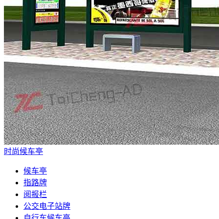
时尚候车亭
候车亭
指路牌
阅报栏
公交电子站牌
自行车候车亭