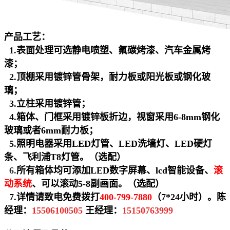
产品工艺：
1.
表面处理可选静电喷塑、氟碳烤漆、汽车金属烤
漆；
2.
顶棚采用镀锌管骨架，耐力板或阳光板或钢化玻
璃；
3.
立柱采用镀锌管；
4.
箱体、门框采用镀锌板折边，视窗采用6-8mm钢化
玻璃或者6mm耐力板；
5.
照明电器采用LED灯管、LED洗墙灯、LED硬灯
条、飞利浦T8灯管。（选配）
6.
所有箱体均可添加LED数字屏幕、lcd智能设备、
滚
动系统
、可以滚动5-8副画面。
（选配）
7.
详情请致电免费拨打
400-799-7880
（7*24小时）。陈
经理：
15506100505
王经理：
15150763999