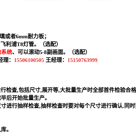
玻璃或者6mm耐力板；
、飞利浦T8灯管。（选配）
动系统
、可以滚动5-8副画面。
（选配）
陈经理：
15506100505
王经理：
15150763999
件进行检查,包括尺寸,展开等,大批量生产时全部首件检验合
完毕后开始批量生产。
尺寸进行抽样检查,抽样检查时要对每个尺寸进行确认.同
人库。