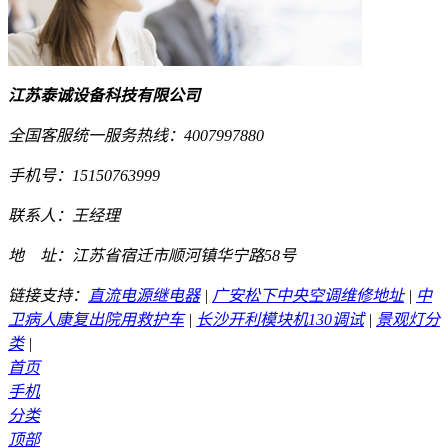
江苏泰诚设备科技有限公司
全国客服统一服务热线：4007997880
手机号：15150763999
联系人：王经理
地 址：江苏省宿迁市顺河镇华宁路58号
链接支持：
直流电源继电器
|
广安松下中央空调维修地址
|
中
卫病人康复出院用救护车
|
长沙开利模块机130调试
|
景观灯分
类
|
首页
手机
分类
顶部