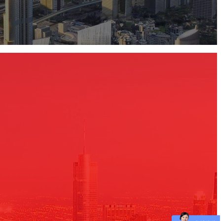
广告垃圾桶灯箱厂家有，南通鑫欣机电科技有限公司等。南通鑫欣机电科技有限公司是广告灯箱，智能垃圾桶等产品专业厂家，公司总部设在南通海门，鑫欣机电科技有限公司拥有完整，科学的质量管理体系。南通鑫欣机电科技有限公司的诚信。宣传栏制作厂家有很多，你可以百度百度，或者看看身边有哪些。这里我个人觉得标识圈还不错，你可以百度一下的。宣传展示栏一般是组织或企业单位等进行自我宣传的有效手段，常被应用于街道，工厂，酒店等公共场所。一般采用不锈钢。3、嘉兴全城标识有限公司 主营产品：嘉兴广告公司，广告公司，标识标牌制作，广告灯箱，宣传栏制作，阅报栏，候车亭制作，公交候车亭制作。地址：嘉善县大云镇云都北路36号2号厂房。4、郑州谛道文化传播有限公司 主营产品：。广州孟浩广告有限公司成立于2012年，位于天河区木北东路5号(木北科贸园内)。孟浩是一家集设计(策划)、制作、安装、维护、发布于一体的大型综合性广告公司。同时，公司经营:1。屋顶、墙面大型户外广告招牌制作，建筑亮化工程。1、江苏壮杰 江苏状杰交通设施有限公司成立于2008年，注册资金2800万元，拥有全套广告灯箱生产加工设备以及一支经验丰富的设计团队，